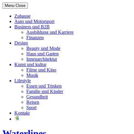
Skip
Menu
Close
to
content
Zuhause
Auto und Motorsport
Business und B2B
Ausbildung und Karriere
Finanzen
Design
Beauty und Mode
Haus und Garten
Innenarchitektur
Kunst und kultur
Filme und Kino
Musik
Lifestyle
Essen und Trinken
Familie und Kinder
Gesundheit
Reisen
Sport
Kontakt
Waterlines