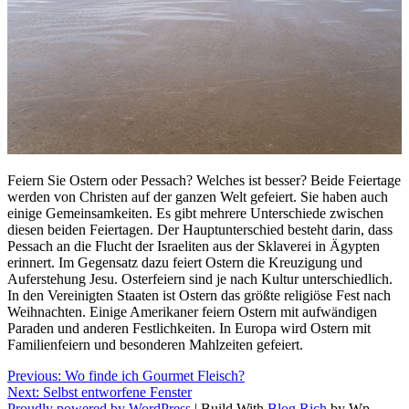
Feiern Sie Ostern oder Pessach? Welches ist besser? Beide Feiertage
werden von Christen auf der ganzen Welt gefeiert. Sie haben auch
einige Gemeinsamkeiten. Es gibt mehrere Unterschiede zwischen
diesen beiden Feiertagen. Der Hauptunterschied besteht darin, dass
Pessach an die Flucht der Israeliten aus der Sklaverei in Ägypten
erinnert. Im Gegensatz dazu feiert Ostern die Kreuzigung und
Auferstehung Jesu. Osterfeiern sind je nach Kultur unterschiedlich.
In den Vereinigten Staaten ist Ostern das größte religiöse Fest nach
Weihnachten. Einige Amerikaner feiern Ostern mit aufwändigen
Paraden und anderen Festlichkeiten. In Europa wird Ostern mit
Familienfeiern und besonderen Mahlzeiten gefeiert.
Beitragsnavigation
Previous:
Wo finde ich Gourmet Fleisch?
Next:
Selbst entworfene Fenster
Proudly powered by WordPress
|
Build With
Blog Rich
by Wp