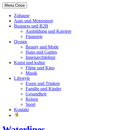
Skip
Menu
Close
to
content
Zuhause
Auto und Motorsport
Business und B2B
Ausbildung und Karriere
Finanzen
Design
Beauty und Mode
Haus und Garten
Innenarchitektur
Kunst und kultur
Filme und Kino
Musik
Lifestyle
Essen und Trinken
Familie und Kinder
Gesundheit
Reisen
Sport
Kontakt
Waterlines