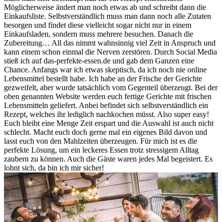
Möglicherweise ändert man noch etwas ab und schreibt dann die
Einkaufsliste. Selbstverständlich muss man dann noch alle Zutaten
besorgen und findet diese vielleicht sogar nicht nur in einem
Einkaufsladen, sondern muss mehrere besuchen. Danach die
Zubereitung… All das nimmt wahnsinnig viel Zeit in Anspruch und
kann einem schon einmal die Nerven zerstören. Durch Social Media
stieß ich auf das-perfekte-essen.de und gab dem Ganzen eine
Chance. Anfangs war ich etwas skeptisch, da ich noch nie online
Lebensmittel bestellt habe. Ich habe an der Frische der Gerichte
gezweifelt, aber wurde tatsächlich vom Gegenteil überzeugt. Bei der
oben genannten Website werden euch fertige Gerichte mit frischen
Lebensmitteln geliefert. Anbei befindet sich selbstverständlich ein
Rezept, welches ihr lediglich nachkochen müsst. Also super easy!
Euch bleibt eine Menge Zeit erspart und die Auswahl ist auch nicht
schlecht. Macht euch doch gerne mal ein eigenes Bild davon und
lasst euch von den Mahlzeiten überzeugen. Für mich ist es die
perfekte Lösung, um ein leckeres Essen trotz stressigem Alltag
zaubern zu können. Auch die Gäste waren jedes Mal begeistert. Es
lohnt sich, da bin ich mir sicher!