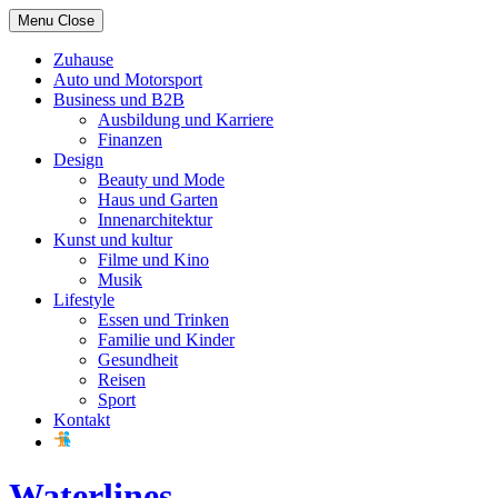
Skip
Menu
Close
to
content
Zuhause
Auto und Motorsport
Business und B2B
Ausbildung und Karriere
Finanzen
Design
Beauty und Mode
Haus und Garten
Innenarchitektur
Kunst und kultur
Filme und Kino
Musik
Lifestyle
Essen und Trinken
Familie und Kinder
Gesundheit
Reisen
Sport
Kontakt
Waterlines