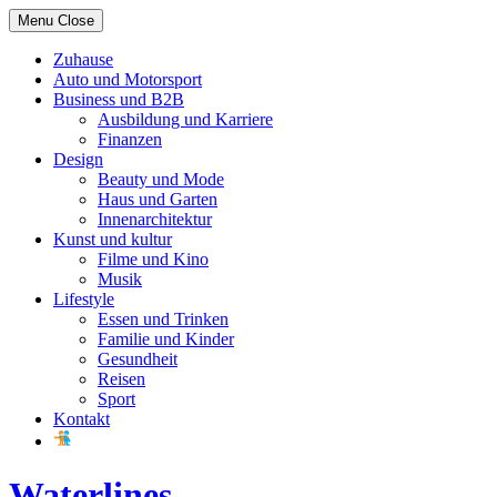
Skip
Menu
Close
to
content
Zuhause
Auto und Motorsport
Business und B2B
Ausbildung und Karriere
Finanzen
Design
Beauty und Mode
Haus und Garten
Innenarchitektur
Kunst und kultur
Filme und Kino
Musik
Lifestyle
Essen und Trinken
Familie und Kinder
Gesundheit
Reisen
Sport
Kontakt
Waterlines