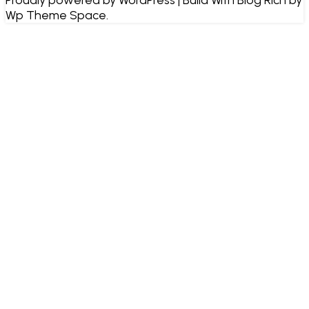
Proudly powered by WordPress
|
Build With
Blog Rich
by
Wp Theme Space.