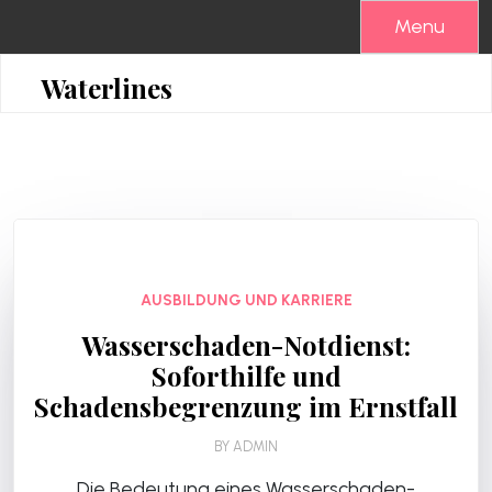
Skip
Menu
to
content
Waterlines
AUSBILDUNG UND KARRIERE
Wasserschaden-Notdienst:
Soforthilfe und
Schadensbegrenzung im Ernstfall
BY
ADMIN
Die Bedeutung eines Wasserschaden-