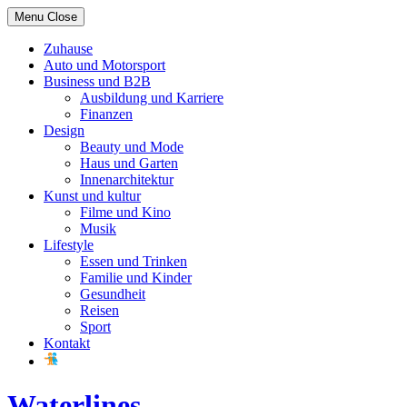
Skip
Menu
Close
to
content
Zuhause
Auto und Motorsport
Business und B2B
Ausbildung und Karriere
Finanzen
Design
Beauty und Mode
Haus und Garten
Innenarchitektur
Kunst und kultur
Filme und Kino
Musik
Lifestyle
Essen und Trinken
Familie und Kinder
Gesundheit
Reisen
Sport
Kontakt
Waterlines