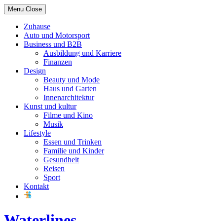
Skip
Menu
Close
to
content
Zuhause
Auto und Motorsport
Business und B2B
Ausbildung und Karriere
Finanzen
Design
Beauty und Mode
Haus und Garten
Innenarchitektur
Kunst und kultur
Filme und Kino
Musik
Lifestyle
Essen und Trinken
Familie und Kinder
Gesundheit
Reisen
Sport
Kontakt
Waterlines