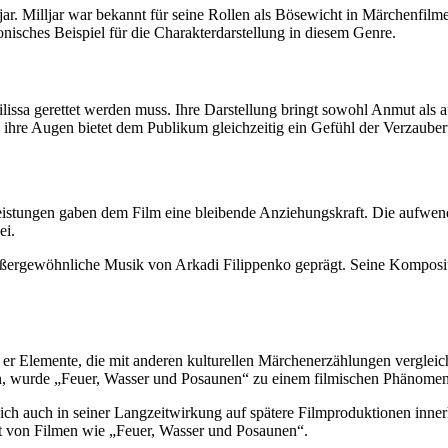
jar. Milljar war bekannt für seine Rollen als Bösewicht in Märchenfil
nisches Beispiel für die Charakterdarstellung in diesem Genre.
issa gerettet werden muss. Ihre Darstellung bringt sowohl Anmut als au
 ihre Augen bietet dem Publikum gleichzeitig ein Gefühl der Verzaube
istungen gaben dem Film eine bleibende Anziehungskraft. Die aufwen
ei.
ergewöhnliche Musik von Arkadi Filippenko geprägt. Seine Komposition
t er Elemente, die mit anderen kulturellen Märchenerzählungen verglei
en, wurde „Feuer, Wasser und Posaunen“ zu einem filmischen Phänomen,
sich auch in seiner Langzeitwirkung auf spätere Filmproduktionen inne
ert von Filmen wie „Feuer, Wasser und Posaunen“.